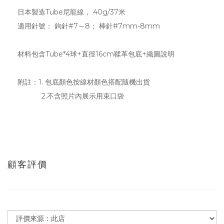
日本製造Tube尼龍線， 40g/37米
適用針號： 鉤針#7～8； 棒針#7mm-8mm
材料包含Tube*4球+直徑16cm鞣革包底+織圖說明
附註：1. 包底顏色按線材顏色搭配隨機出貨
2.不含照片內展示用束口袋
顧客評價