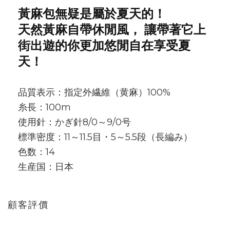
黃麻包無疑是屬於夏天的！
天然黃麻自帶休閒風， 讓帶著它上
街出遊的你更加悠閒自在享受夏
天！
品質表示：指定外繊維（黄麻）100%
糸長：100m
使用針：かぎ針8/0～9/0号
標準密度：11～11.5目・5～5.5段（長編み）
色数：14
生産国：日本
顧客評價