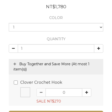
NT$1,780
COLOR
QUANTITY
Buy Together and Save More
(At most 1
item(s))
Clover Crochet Hook
SALE NT$270