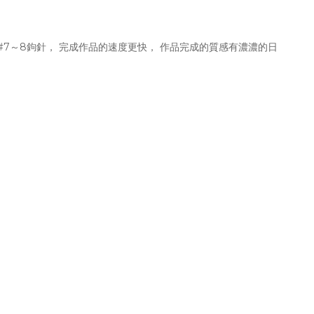
適用#7～8鉤針， 完成作品的速度更快， 作品完成的質感有濃濃的日