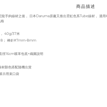
商品描述
P尼龍手鉤線材之後， 日本Daruma原廠又推出霓虹色系Tube線材， 
 風格
 40g/37米
8； 棒針#7mm-8mm
+直徑16cm鞣革包底+織圖說明
按線材顏色搭配隨機出貨
示用束口袋