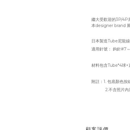
繼大受歡迎的3P/4
本designer brand
日本製造Tube尼龍線，
適用針號： 鉤針#7～
材料包含Tube*4球
附註：1. 包底顏色
2.不含照片內展
顧客評價