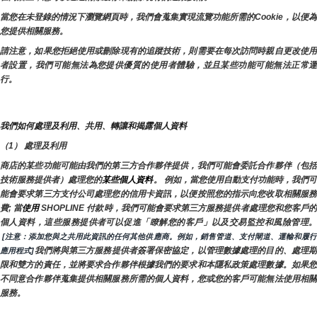
當您在未登錄的情況下瀏覽網頁時，我們會蒐集實現流覽功能所需的Cookie，以便為
您提供相關服務。
請注意，如果您拒絕使用或刪除現有的追蹤技術，則需要在每次訪問時親自更改使用
者設置，我們可能無法為您提供優質的使用者體驗，並且某些功能可能無法正常運
行。
我們如何處理及利用、共用、轉讓和揭露個人資料
（1） 處理及利用
商店的某些功能可能由我們的第三方合作夥伴提供，我們可能會委託合作夥伴（包括
技術服務提供者）處理您的
某些個人資料
。 例如，當您使用自動支付功能時，我們
能會要求第三方支付公司處理您的信用卡資訊，以便按照您的指示向您收取相關服務
費; 當
使用 
SHOPLINE 付款時，我們可能會要求第三方服務提供者處理您和您客戶
 [注意：添加您與之共用此資訊的任何其他供應商。例如，銷售管道、支付閘道、運輸和履行
我們將與第三方服務提供者簽署保密協定，以管理數據處理的目的、處理
應用程式]
限和雙方的責任，並將要求合作夥伴根據我們的要求和本隱私政策處理數據。如果您
不同意合作夥伴蒐集提供相關服務所需的個人資料，您或您的客戶可能無法使用相關
服務。