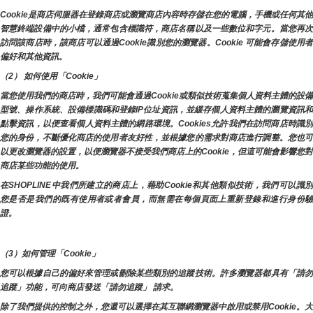
Cookie是商店伺服器在登錄商店或瀏覽商店內容時存儲在您的電腦，手機或任何其他
智慧終端設備中的小檔，通常包含標識符，商店名稱以及一些數位和字元。當您再次
訪問該商店時，該商店可以通過Cookie識別您的瀏覽器。Cookie 可能會存儲使用者
偏好和其他資訊。
（2） 如何使用「Cookie」
當您使用我們的商店時，我們可能會通過Cookie或類似技術蒐集個人資料主體的設備
型號、操作系統、設備標識碼和登錄IP位址資訊，並緩存個人資料主體的瀏覽資訊和
點擊資訊，以便查看個人資料主體的網路環境。Cookies允許我們在訪問商店時識別
您的身份，不斷優化商店的使用者友好性，並根據您的需求對商店進行調整。您也可
以更改瀏覽器的設置，以便瀏覽器不接受我們商店上的Cookie，但這可能會影響您對
商店某些功能的使用。
在SHOPLINE中我們所建立的商店上，藉助Cookie和其他類似技術，我們可以識別
您是否是我們的既有使用者或者會員，而無需在每個頁面上重新登錄和進行身份驗
證。
（3）如何管理「Cookie」
您可以根據自己的偏好來管理或刪除某些類別的追蹤技術。許多瀏覽器都具有「請勿
追蹤」功能，可向商店發送「請勿追蹤」 請求。
除了我們提供的控制之外，您還可以選擇在其互聯網瀏覽器中啟用或禁用Cookie。大