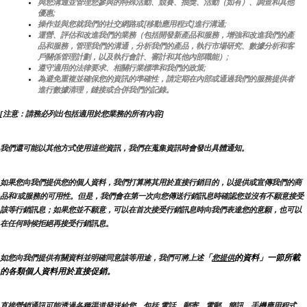
與您溝通並管理您參與的特殊活動、競賽、抽獎、活動（如有）、調查和其他
優惠;
操作並與您就我們的社交網路或[移動應用程式]進行溝通;
運營、評估和改進我們的業務（包括開發新產品和服務，增強和改進我們的產
品和服務，管理我們的溝通，分析我們的產品，執行市場研究、數據分析和客
戶關係管理計劃，以及執行會計、審計和其他內部職能）;
遵守適用的法律要求、相關行業標準和我們的政策;
為避免重複並確保您的資訊的準確性，請定期在內部或通過我們的服務提供者
進行數據清理，鏈接或合併我們的記錄。
[注意：請務必列出包括適用於您業務的所有內容]
我們還可能以其他方式使用這些資訊，我們在蒐集資訊時會發出具體通知。
如果您向我們提供您的個人資料，我們打算將其用於直接行銷目的，以提供或宣傳我們的商
品和/或服務的可用性。但是，我們會在第一次向您傳送行銷訊息時確認您並沒有不願意接受
該等行銷訊息；如果您並不願意，可以在首次接受行銷訊息時向我們表達您的意願，也可以
在任何時候拒絕再接受行銷訊息。
「
的資料」一節所載
如您向我們提供有關資料並明確同意該等用途，我們可將上述
您提供
的各類個人資料用於直接促銷。
直接營銷通訊可能透過各種渠道發送給您，包括 電話、郵寄、電郵、簡訊、手機應用程式、