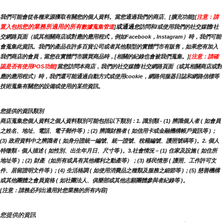
我們可能會從各種來源獲取有關您的個人資料。當您通過我們的商店、[擴充功能][
注意：請
您的業務所適用的所有
或通過
置入包括
數據蒐集管道
]
您訪問和/或使用我們的社交媒體/社
交網路頁面（或其相關商店或對應的應用程式，例如Facebook，Instagram）時，我們可能
會蒐集此資訊。我們的產品在許多百貨公司或者其他類型的實體門市有販售，如果您有加入
我們商店的會員，當您在實體門市購買商品時，[相關的紀錄也會被我們蒐集。]
[注意：請確
認是否有使用POS功能]
當您訪問本商店，我們的社交媒體/社交網路頁面（或其相關商店或對
應的應用程式）時，我們還可能通過自動方式或使用cookie，網路伺服器日誌和網路信標等
技術蒐集有關您的設備或使用的某些資訊。
您提供的資訊類別
商店蒐集您個人資料之個人資料類別可能包括以下類別：1. 識別類 - (1) 辨識個人者 ( 如會員
之姓名、地址、電話、電子郵件等 )；(2) 辨識財務者 ( 如信用卡或金融機構帳戶資訊等 )；
(3) 政府資料中之辨識者 ( 如身分證統一編號、統一證號、稅籍編號、護照號碼等 )。2. 個人
特徵類 - 個人描述 ( 如性別、出生年月日、尺寸等 )。3.社會情況 – (1) 住家及設施 ( 如住所
地址等 )；(2) 財產（如所有或具有其他權利之動產等）；(3) 移民情形 ( 護照、工作許可文
件、居留證明文件等 )；(4) 生活格調 ( 如使用消費品之種類及服務之細節等 )；(5) 慈善機構
或其他團體之會員資格 ( 如社團法人、俱樂部或其他志願團體參與者紀錄等 )。
[注意：請務必列出適用於您業務的所有內容]
您提供的資訊