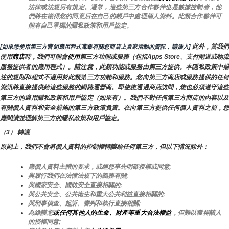
法律或法規另有規定。通常，這些第三方合作夥伴也是數據控制者，他
們將在徵得您的同意后在自己的帳戶中處理個人資料。此類合作夥伴可
能有自己單獨的隱私政策和用戶協定。
 此外，當我
[如果您使用第三方营銷應用程式蒐集有關您商店上買家活動的資訊，請插入]
使用
商店
時
，
我們可能會
使用
第三方功能或服務（包括Apps Store、支付閘道或物流
服務提供者的應用程式）。請注意，此類功能或服務由第三方提供。本隱私政策中描
述的規則和程式不適用於此類第三方功能和服務。您向第三方商店或服務提供的任何
資訊將直接提供給這些服務的網路運營商。即使您通過商店訪問，您也必須遵守這些
第三方的適用隱私政策和用戶協定（如果有）。我們不對任何第三方商店的內容以及
有關個人資料和安全措施的第三方政策負責。在向第三方提供任何個人資料之前，您
應閱讀並理解第三方的隱私政策和用戶協定。
（3） 轉讓
原則上，我們不會將個人資料的控制權轉讓給任何第三方，但以下情況除外：
應個人資料主體的要求，或經您事先明確授權或同意;
與履行我們在法律法規下的義務有關;
與國家安全、國防安全直接相關的;
與公共安全、公共衛生和重大公共利益直接相關的;
與刑事偵查、起訴、審判和執行直接相關;
為維護您
或任何其他人的生命、財產等重大合法權益
，但難以獲得該人
的授權同意;