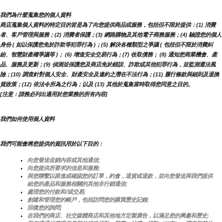
我們為什麼蒐集您的個人資料
商店蒐集個人資料的特定目的皆是為了向您提供商品或服務，包括但不限於提供：(1) 消費
者、客戶管理與服務；(2) 消費者保護；(3) 網路購物及其他電子商務服務；(4) 驗證您的個人
身份 ( 如以保護您免於詐欺等犯罪行為 )；(5) 解決各種類型之爭議 ( 包括但不限於消費糾
紛、智慧財產權爭議等 )； (6) 增進安全交易行為；(7) 收取債務； (8) 通知您商業機會、產
品、服務及更新；(9) 偵測並保護您及商店免於錯誤、詐欺或其他犯罪行為，並監測遵法風
險；(10) 調查針對個人安全、財產安全及違約之潛在不法行為；(11) 履行條款與細則及退換
貨政策；(12) 依法令所為之行為；以及 (13) 其他於蒐集當時取得您同意之目的。
[注意：請務必列出適用於您業務的所有內容]
我們如何使用個人資料
我們可能會將您提供的資訊用於以下目的：
向您發送促銷內容或其他通信;
向您提供所要求的信息和服務;
與您聯繫以跟進或確認您的訂單，約會，退貨或退款，並向您發送與我們提供
給您的產品和服務相關的其他非行銷通信;
處理您的付款和/或交易;
創建和管理您的帳戶，包括訪問您的購買歷史記錄;
回復您的詢問;
在我們的商店、社交媒體商店和其他地方定製廣告，以滿足您的興趣和歷史;