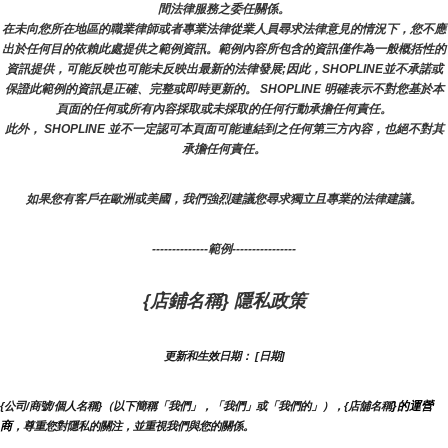
間法律服務之委任關係。
在未向您所在地區的職業律師或者專業法律從業人員尋求法律意見的情況下，您不應
出於任何目的依賴此處提供之範例資訊。範例內容所包含的資訊僅作為一般概括性的
資訊提供，可能反映也可能未反映出最新的法律發展;因此，SHOPLINE並不承諾或
保證此範例的資訊是正確、完整或即時更新的。 SHOPLINE 明確表示不對您基於本
頁面的任何或所有內容採取或未採取的任何行動承擔任何責任。
此外， SHOPLINE 並不一定認可本頁面可能連結到之任何第三方內容，也絕不對其
承擔任何責任。
如果您有客戶在歐洲或美國，我們強烈建議您尋求獨立且專業的法律建議。
--------------範例----------------
{店鋪名稱} 隱私政策
更新和生效日期： [日期]
}的運營
{公司/商號/個人名稱}（以下簡稱「我們」，「我們」或「我們的」），{店舖名稱
商
，尊重您對隱私的關注，並重視我們與您的關係。 