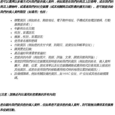
時
您可以選擇以多種方式向我們提供個人資料，例如當您在我們的商店上註冊
，或在我們的
商店上購物時，或通過我們的社交媒體（或其相關商店或對應的擴充功能）。您可能提供給
我們的個人資料類型（如適用）包括：
聯繫資訊（例如姓名、郵政地址、電子郵件地址、手機或其他電話號碼、行動
服務提供者）;
年齡和出生日期;
性別，首選語言;
種族，性別，首選語言;
使用者名稱和密碼
付款資訊（例如您的支付卡號、到期日、送貨位址和帳單位址）;
購買歷史記錄;
產品偏好和溝通管道偏好;
您提供的內容（例如照片、視頻、評論、文章、調查回復和評論）;
當您訪問我們的社交媒體頁面時提供給我們的資訊（例如您的姓名、個人資料
圖片、喜歡、位置、朋友清單以及社交媒體網路或應用程式註冊頁面上描述的
其他資訊，或您在使用我們的移動應用程式時的地理位置詳細資訊）;
設備標識碼，例如有關設備的資訊，如 MAC 位址、IP 位址或其他在線標識
碼。
[注意：請務必列出適用於您業務的所有內容]
您自願向我們提供您的個人資料，但如果您不提供您的個人資料，則可能無法獲得某些服務
和促銷活動。