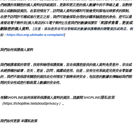
們維護的有關您的個人資料的詳細資訊，更新和更正您的個人數據中的不準確之處，並酌情
阻止或刪除該資訊。在某些情況下，訪問個人資料的權利可能會受到當地法律要求的限制。
在授予訪問許可權或進行更正之前，我們可能會採取合理的步驟來驗證您的身份。您可以通
來請求查看，更改或
過發送電子郵件至{插入商店的CS電子郵件][注意我們的數據保護官「
刪除您的個人資料
。
 [注意：添加您所在司法管轄區的數據保護機構的聯繫資訊或商店。例
如：
https://ico.org.uk/make-a-complaint/
]
我們如何保護個人資料
我們維護適當的管理，技術和物理保護措施，旨在保護您提供的個人資料免受意外，非法或
未經授權的破壞，丟失，更改，訪問，揭露或使用。但是，沒有任何系統是完美安全零疑慮
的，我們不能保證有關您的資訊在任何情況下都將保持安全，包括您的數據在傳輸給我們期
間的安全性或您行動裝置上數據的安全性。
隱私政策 
有關SHOPLINE如何保留和保護個人資料的資訊，請參閱 
SHOPLINE
（https://shopline.tw/about/privacy）。 
我們如何更新 本隱私政策 