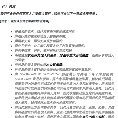
（2） 共用
我們不會與任何第三方共享個人資料，除非存在以下一種或多種情況：
[注意： 包括適用於您業務的所有內容]
根據您的要求，或經您事先明確授權或同意;
與履行我們在法律法規下的義務有關;
與國家安全、國防安全直接相關的;
與公共安全、公共衛生和重大公共利益直接相關的;
與刑事偵查、起訴、審判和執行直接相關;
為維護您
或任何其他人的生命、財產等重大合法權益
，但難以取得該人
的同意;
所涉及的個人資料由您
向公眾揭露
;
所涉及的個人資料是從合法和公開揭露的資訊中蒐集的。
與 SHOPLINE 和 SHOPLINE 的附屬公司共用：為了向您提供 
SHOPLINE 產品和服務，提出您可能感興趣的推薦，解決帳戶問題，
保護我們的附屬公司或其他使用者或公眾的人身和財產安全，您承認並
同意我們可以與我們的附屬公司共用您和您的客戶的個人資料。我們只
會在必要的範圍內共享個人資料，並受本隱私政策規定的目的的約束。
如果我們共用敏感個人資料或我們的關聯公司出於不同目的使用和處理
個人資料，我們將再次尋求您的授權和同意。
與我們的第三方合作夥伴共享：我們只會出於合法、正當、必要、具體
和明確的目的共用個人資料，並且只會共用向您或您的客戶提供相關服
務所必需的個人資料。我們不會共用可以識別您
身份的個人資料
，除非