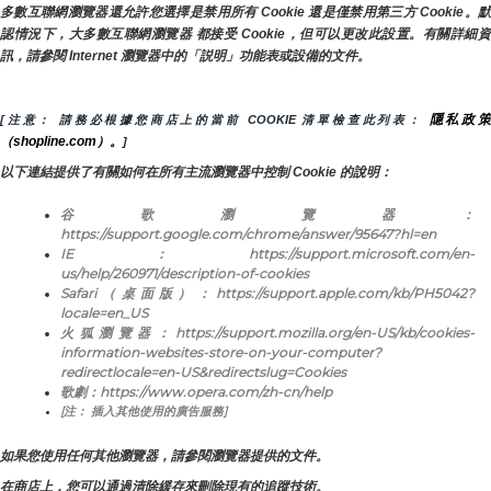
多數互聯網瀏覽器還允許您選擇是禁用所有 Cookie 還是僅禁用第三方 Cookie。默
認情況下，大多數互聯網瀏覽器 都接受 Cookie，但可以更改此設置。有關詳細資
訊，請參閱 Internet 瀏覽器中的「説明」功能表或設備的文件。
隱私政
[注意： 請務必根據您商店上的當前 COOKIE 清單檢查此列表： 
（shopline.com）。
]
以下連結提供了有關如何在所有主流瀏覽器中控制 Cookie 的說明：
谷歌瀏覽器：
https://support.google.com/chrome/answer/95647?hl=en
IE：https://support.microsoft.com/en-
us/help/260971/description-of-cookies
Safari（桌面版）：https://support.apple.com/kb/PH5042?
locale=en_US
火狐瀏覽器：https://support.mozilla.org/en-US/kb/cookies-
information-websites-store-on-your-computer?
redirectlocale=en-US&redirectslug=Cookies
歌劇：https://www.opera.com/zh-cn/help
[注： 插入其他使用的廣告服務]
如果您使用任何其他瀏覽器，請參閱瀏覽器提供的文件。
在商店上，您可以通過清除緩存來刪除現有的追蹤技術。